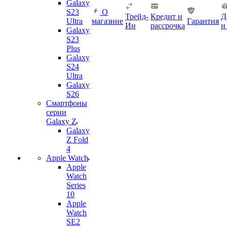
Galaxy
S23
О
Трейд-
Кредит и
Д
Ultra
магазине
Гарантия
Ин
рассрочка
и
Galaxy
S23
Plus
Galaxy
S24
Ultra
Galaxy
S26
Смартфоны
серии
Galaxy Z
Galaxy
Z Fold
4
Apple Watch
Apple
Watch
Series
10
Apple
Watch
SE2