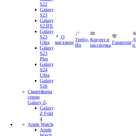
S22
Galaxy
S23
Galaxy
S23FE
Galaxy
S23
О
Трейд-
Кредит и
Д
Ultra
магазине
Гарантия
Ин
рассрочка
и
Galaxy
S23
Plus
Galaxy
S24
Ultra
Galaxy
S26
Смартфоны
серии
Galaxy Z
Galaxy
Z Fold
4
Apple Watch
Apple
Watch