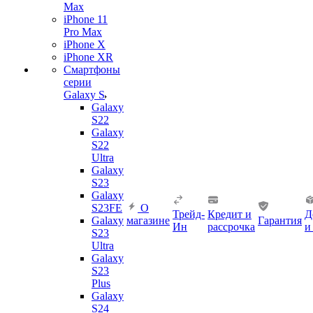
Max
iPhone 11
Pro Max
iPhone X
iPhone XR
Смартфоны
серии
Galaxy S
Galaxy
S22
Galaxy
S22
Ultra
Galaxy
S23
Galaxy
S23FE
О
Трейд-
Кредит и
Д
Galaxy
магазине
Гарантия
Ин
рассрочка
и
S23
Ultra
Galaxy
S23
Plus
Galaxy
S24