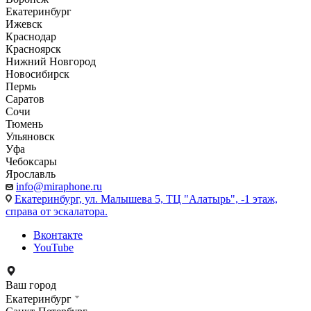
Екатеринбург
Ижевск
Краснодар
Красноярск
Нижний Новгород
Новосибирск
Пермь
Саратов
Сочи
Тюмень
Ульяновск
Уфа
Чебоксары
Ярославль
info@miraphone.ru
Екатеринбург,
ул. Малышева 5, ТЦ "Алатырь", -1 этаж,
справа от эскалатора.
Вконтакте
YouTube
Ваш город
Екатеринбург