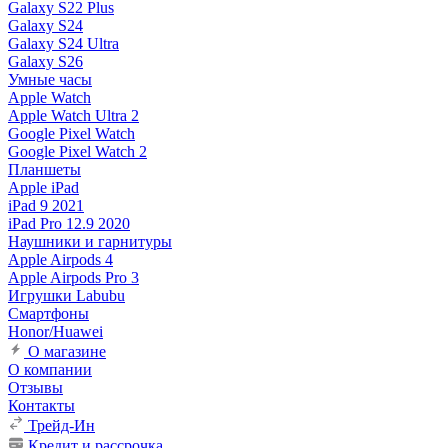
Galaxy S22 Plus
Galaxy S24
Galaxy S24 Ultra
Galaxy S26
Умные часы
Apple Watch
Apple Watch Ultra 2
Google Pixel Watch
Google Pixel Watch 2
Планшеты
Apple iPad
iPad 9 2021
iPad Pro 12.9 2020
Наушники и гарнитуры
Apple Airpods 4
Apple Airpods Pro 3
Игрушки Labubu
Смартфоны
Honor/Huawei
О магазине
О компании
Отзывы
Контакты
Трейд-Ин
Кредит и рассрочка