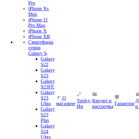
Pro
iPhone Xs
Max
iPhone 11
Pro Max
iPhone X
iPhone XR
Смартфоны
серии
Galaxy S
Galaxy
S22
Galaxy
S23
Galaxy
S23FE
Galaxy
S23
О
Трейд-
Кредит и
Д
Ultra
магазине
Гарантия
Ин
рассрочка
и
Galaxy
S23
Plus
Galaxy
S24
Ultra