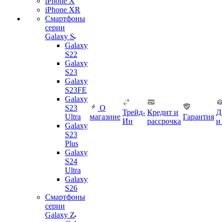
iPhone X
iPhone XR
Смартфоны
серии
Galaxy S
Galaxy
S22
Galaxy
S23
Galaxy
S23FE
Galaxy
S23
О
Трейд-
Кредит и
Д
Ultra
магазине
Гарантия
Ин
рассрочка
и
Galaxy
S23
Plus
Galaxy
S24
Ultra
Galaxy
S26
Смартфоны
серии
Galaxy Z