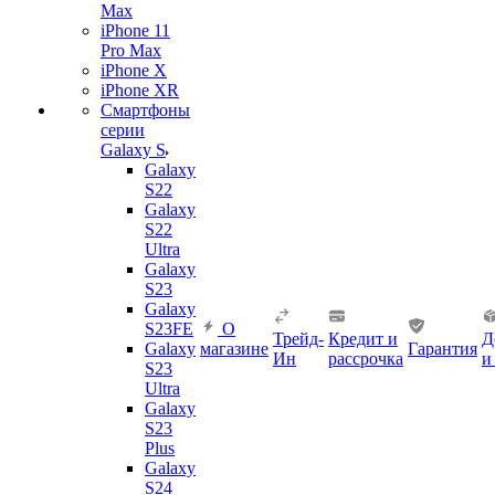
Max
iPhone 11
Pro Max
iPhone X
iPhone XR
Смартфоны
серии
Galaxy S
Galaxy
S22
Galaxy
S22
Ultra
Galaxy
S23
Galaxy
S23FE
О
Трейд-
Кредит и
Д
Galaxy
магазине
Гарантия
Ин
рассрочка
и
S23
Ultra
Galaxy
S23
Plus
Galaxy
S24