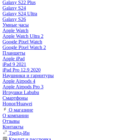
Galaxy S22 Plus
Galaxy S24
Galaxy S24 Ultra
Galaxy S26
Умные часы
Apple Watch
Apple Watch Ultra 2
Google Pixel Watch
Google Pixel Watch 2
Планшеты
Apple iPad
iPad 9 2021
iPad Pro 12.9 2020
Наушники и гарнитуры
Apple Airpods 4
Apple Airpods Pro 3
Игрушки Labubu
Смартфоны
Honor/Huawei
О магазине
О компании
Отзывы
Контакты
Трейд-Ин
Кредит и рассрочка