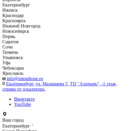
Екатеринбург
Ижевск
Краснодар
Красноярск
Нижний Новгород
Новосибирск
Пермь
Саратов
Сочи
Тюмень
Ульяновск
Уфа
Чебоксары
Ярославль
info@miraphone.ru
Екатеринбург,
ул. Малышева 5, ТЦ "Алатырь", -1 этаж,
справа от эскалатора.
Вконтакте
YouTube
Ваш город
Екатеринбург