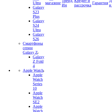
Трейд-
Кредит и
Д
Ultra
магазине
Гарантия
Ин
рассрочка
и
Galaxy
S23
Plus
Galaxy
S24
Ultra
Galaxy
S26
Смартфоны
серии
Galaxy Z
Galaxy
Z Fold
4
Apple Watch
Apple
Watch
Series
10
Apple
Watch
SE2
Apple
Watch