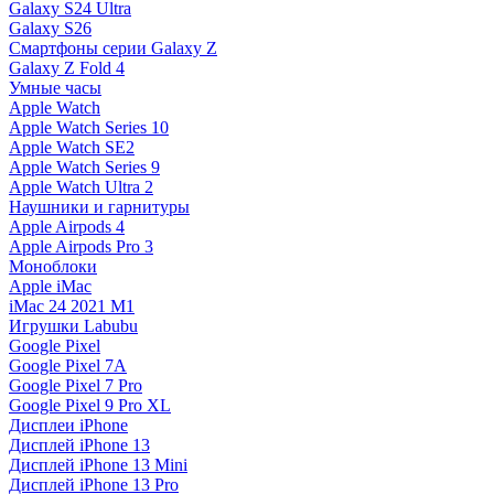
Galaxy S24 Ultra
Galaxy S26
Смартфоны серии Galaxy Z
Galaxy Z Fold 4
Умные часы
Apple Watch
Apple Watch Series 10
Apple Watch SE2
Apple Watch Series 9
Apple Watch Ultra 2
Наушники и гарнитуры
Apple Airpods 4
Apple Airpods Pro 3
Моноблоки
Apple iMac
iMac 24 2021 M1
Игрушки Labubu
Google Pixel
Google Pixel 7А
Google Pixel 7 Pro
Google Pixel 9 Pro XL
Дисплеи iPhone
Дисплей iPhone 13
Дисплей iPhone 13 Mini
Дисплей iPhone 13 Pro