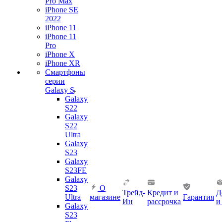
Pro Max
iPhone SE
2022
iPhone 11
iPhone 11
Pro
iPhone X
iPhone XR
Смартфоны
серии
Galaxy S
Galaxy
S22
Galaxy
S22
Ultra
Galaxy
S23
Galaxy
S23FE
Galaxy
S23
О
Трейд-
Кредит и
Д
Ultra
магазине
Гарантия
Ин
рассрочка
и
Galaxy
S23