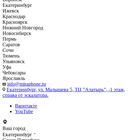
Екатеринбург
Ижевск
Краснодар
Красноярск
Нижний Новгород
Новосибирск
Пермь
Саратов
Сочи
Тюмень
Ульяновск
Уфа
Чебоксары
Ярославль
info@miraphone.ru
Екатеринбург,
ул. Малышева 5, ТЦ "Алатырь", -1 этаж,
справа от эскалатора.
Вконтакте
YouTube
Ваш город
Екатеринбург