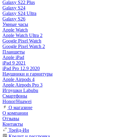
Galaxy S22 Plus
Galaxy S24
Galaxy S24 Ultra
Galaxy S26
Умные часы
Apple Watch
Apple Watch Ultra 2
Google Pixel Watch
Google Pixel Watch 2
Планшеты
Apple iPad
iPad 9 2021
iPad Pro 12.9 2020
Наушники и гарнитуры
Apple Airpods 4
Apple Airpods Pro 3
Игрушки Labubu
Смартфоны
Honor/Huawei
О магазине
О компании
Отзывы
Контакты
Трейд-Ин
Кредит и рассрочка