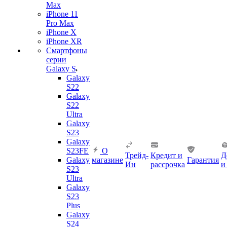
Max
iPhone 11
Pro Max
iPhone X
iPhone XR
Смартфоны
серии
Galaxy S
Galaxy
S22
Galaxy
S22
Ultra
Galaxy
S23
Galaxy
S23FE
О
Трейд-
Кредит и
Д
Galaxy
магазине
Гарантия
Ин
рассрочка
и
S23
Ultra
Galaxy
S23
Plus
Galaxy
S24