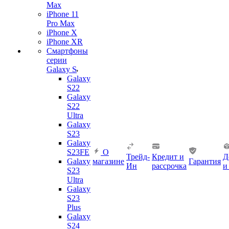
Max
iPhone 11
Pro Max
iPhone X
iPhone XR
Смартфоны
серии
Galaxy S
Galaxy
S22
Galaxy
S22
Ultra
Galaxy
S23
Galaxy
S23FE
О
Трейд-
Кредит и
Д
Galaxy
магазине
Гарантия
Ин
рассрочка
и
S23
Ultra
Galaxy
S23
Plus
Galaxy
S24