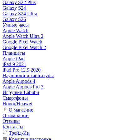
Galaxy S22 Plus
Galaxy S24
Galaxy S24 Ultra
Galaxy S26
Умные часы
Apple Watch
Apple Watch Ultra 2
Google Pixel Watch
Google Pixel Watch 2
Планшеты
Apple iPad
iPad 9 2021
iPad Pro 12.9 2020
Наушники и гарнитуры
Apple Airpods 4
Apple Airpods Pro 3
Игрушки Labubu
Смартфоны
Honor/Huawei
О магазине
О компании
Отзывы
Контакты
Трейд-Ин
Кредит и рассрочка