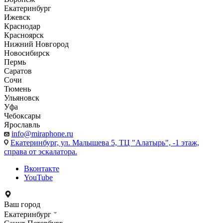
Екатеринбург
Ижевск
Краснодар
Красноярск
Нижний Новгород
Новосибирск
Пермь
Саратов
Сочи
Тюмень
Ульяновск
Уфа
Чебоксары
Ярославль
info@miraphone.ru
Екатеринбург,
ул. Малышева 5, ТЦ "Алатырь", -1 этаж,
справа от эскалатора.
Вконтакте
YouTube
Ваш город
Екатеринбург