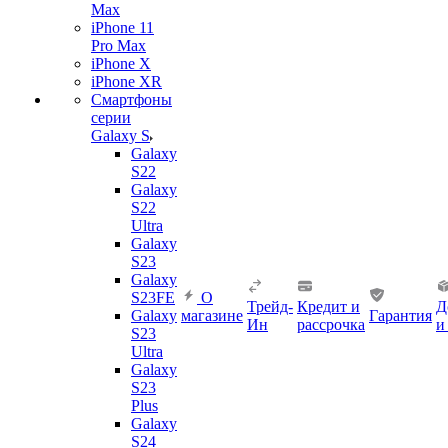
Max
iPhone 11
Pro Max
iPhone X
iPhone XR
Смартфоны
серии
Galaxy S
Galaxy
S22
Galaxy
S22
Ultra
Galaxy
S23
Galaxy
S23FE
О
Трейд-
Кредит и
Д
Galaxy
магазине
Гарантия
Ин
рассрочка
и
S23
Ultra
Galaxy
S23
Plus
Galaxy
S24