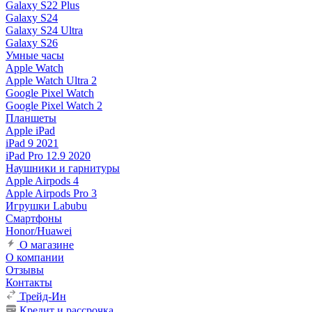
Galaxy S22 Plus
Galaxy S24
Galaxy S24 Ultra
Galaxy S26
Умные часы
Apple Watch
Apple Watch Ultra 2
Google Pixel Watch
Google Pixel Watch 2
Планшеты
Apple iPad
iPad 9 2021
iPad Pro 12.9 2020
Наушники и гарнитуры
Apple Airpods 4
Apple Airpods Pro 3
Игрушки Labubu
Смартфоны
Honor/Huawei
О магазине
О компании
Отзывы
Контакты
Трейд-Ин
Кредит и рассрочка