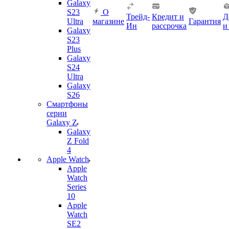
Galaxy
S23
О
Трейд-
Кредит и
Д
Ultra
магазине
Гарантия
Ин
рассрочка
и
Galaxy
S23
Plus
Galaxy
S24
Ultra
Galaxy
S26
Смартфоны
серии
Galaxy Z
Galaxy
Z Fold
4
Apple Watch
Apple
Watch
Series
10
Apple
Watch
SE2