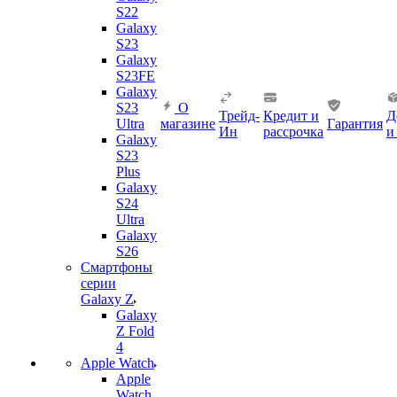
S22
Galaxy
S23
Galaxy
S23FE
Galaxy
S23
О
Трейд-
Кредит и
Д
Ultra
магазине
Гарантия
Ин
рассрочка
и
Galaxy
S23
Plus
Galaxy
S24
Ultra
Galaxy
S26
Смартфоны
серии
Galaxy Z
Galaxy
Z Fold
4
Apple Watch
Apple
Watch