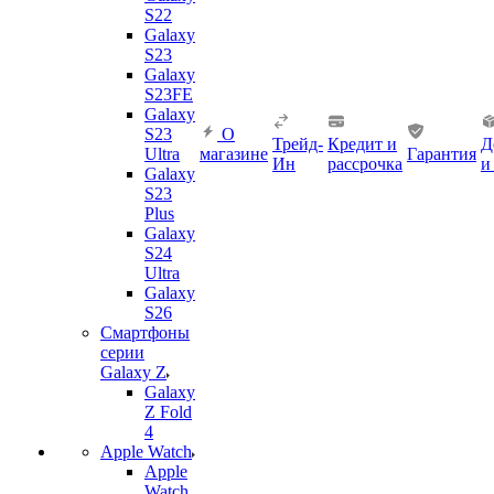
S22
Galaxy
S23
Galaxy
S23FE
Galaxy
S23
О
Трейд-
Кредит и
Д
Ultra
магазине
Гарантия
Ин
рассрочка
и
Galaxy
S23
Plus
Galaxy
S24
Ultra
Galaxy
S26
Смартфоны
серии
Galaxy Z
Galaxy
Z Fold
4
Apple Watch
Apple
Watch