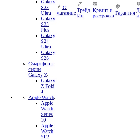
Galaxy
S23
О
Трейд-
Кредит и
Д
Ultra
магазине
Гарантия
Ин
рассрочка
и
Galaxy
S23
Plus
Galaxy
S24
Ultra
Galaxy
S26
Смартфоны
серии
Galaxy Z
Galaxy
Z Fold
4
Apple Watch
Apple
Watch
Series
10
Apple
Watch
SE2