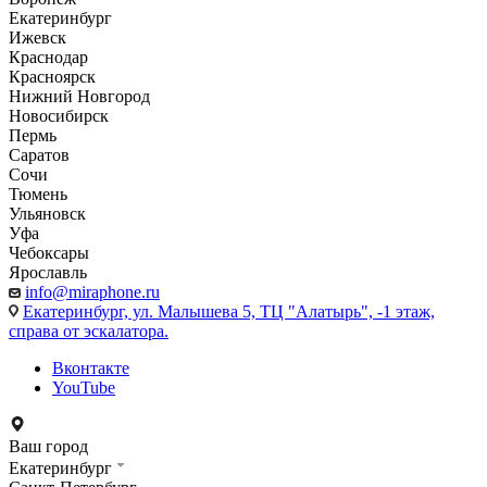
Екатеринбург
Ижевск
Краснодар
Красноярск
Нижний Новгород
Новосибирск
Пермь
Саратов
Сочи
Тюмень
Ульяновск
Уфа
Чебоксары
Ярославль
info@miraphone.ru
Екатеринбург,
ул. Малышева 5, ТЦ "Алатырь", -1 этаж,
справа от эскалатора.
Вконтакте
YouTube
Ваш город
Екатеринбург