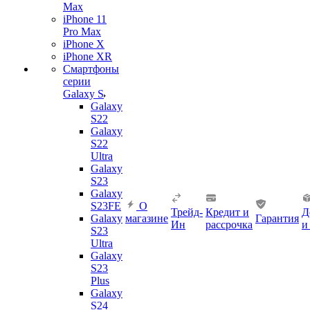
Max
iPhone 11
Pro Max
iPhone X
iPhone XR
Смартфоны
серии
Galaxy S
Galaxy
S22
Galaxy
S22
Ultra
Galaxy
S23
Galaxy
S23FE
О
Трейд-
Кредит и
Д
Galaxy
магазине
Гарантия
Ин
рассрочка
и
S23
Ultra
Galaxy
S23
Plus
Galaxy
S24