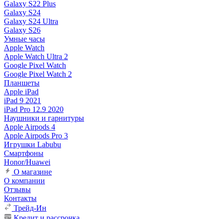
Galaxy S22 Plus
Galaxy S24
Galaxy S24 Ultra
Galaxy S26
Умные часы
Apple Watch
Apple Watch Ultra 2
Google Pixel Watch
Google Pixel Watch 2
Планшеты
Apple iPad
iPad 9 2021
iPad Pro 12.9 2020
Наушники и гарнитуры
Apple Airpods 4
Apple Airpods Pro 3
Игрушки Labubu
Смартфоны
Honor/Huawei
О магазине
О компании
Отзывы
Контакты
Трейд-Ин
Кредит и рассрочка