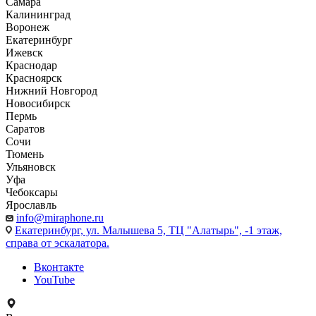
Самара
Калининград
Воронеж
Екатеринбург
Ижевск
Краснодар
Красноярск
Нижний Новгород
Новосибирск
Пермь
Саратов
Сочи
Тюмень
Ульяновск
Уфа
Чебоксары
Ярославль
info@miraphone.ru
Екатеринбург,
ул. Малышева 5, ТЦ "Алатырь", -1 этаж,
справа от эскалатора.
Вконтакте
YouTube