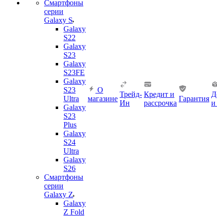
Смартфоны
серии
Galaxy S
Galaxy
S22
Galaxy
S23
Galaxy
S23FE
Galaxy
S23
О
Трейд-
Кредит и
Д
Ultra
магазине
Гарантия
Ин
рассрочка
и
Galaxy
S23
Plus
Galaxy
S24
Ultra
Galaxy
S26
Смартфоны
серии
Galaxy Z
Galaxy
Z Fold