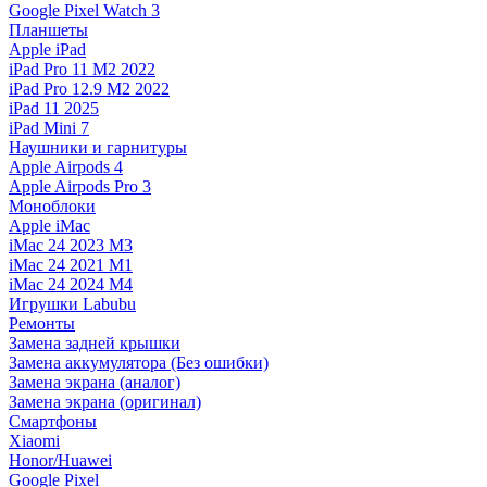
Google Pixel Watch 3
Планшеты
Apple iPad
iPad Pro 11 M2 2022
iPad Pro 12.9 M2 2022
iPad 11 2025
iPad Mini 7
Наушники и гарнитуры
Apple Airpods 4
Apple Airpods Pro 3
Моноблоки
Apple iMac
iMac 24 2023 M3
iMac 24 2021 M1
iMac 24 2024 M4
Игрушки Labubu
Ремонты
Замена задней крышки
Замена аккумулятора (Без ошибки)
Замена экрана (аналог)
Замена экрана (оригинал)
Смартфоны
Xiaomi
Honor/Huawei
Google Pixel