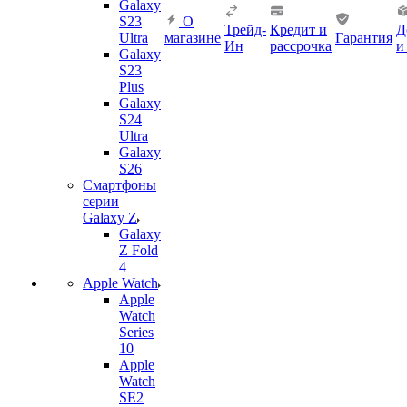
Galaxy
S23
О
Трейд-
Кредит и
Д
Ultra
магазине
Гарантия
Ин
рассрочка
и
Galaxy
S23
Plus
Galaxy
S24
Ultra
Galaxy
S26
Смартфоны
серии
Galaxy Z
Galaxy
Z Fold
4
Apple Watch
Apple
Watch
Series
10
Apple
Watch
SE2