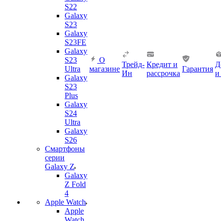
S22
Galaxy
S23
Galaxy
S23FE
Galaxy
S23
О
Трейд-
Кредит и
Д
Ultra
магазине
Гарантия
Ин
рассрочка
и
Galaxy
S23
Plus
Galaxy
S24
Ultra
Galaxy
S26
Смартфоны
серии
Galaxy Z
Galaxy
Z Fold
4
Apple Watch
Apple
Watch