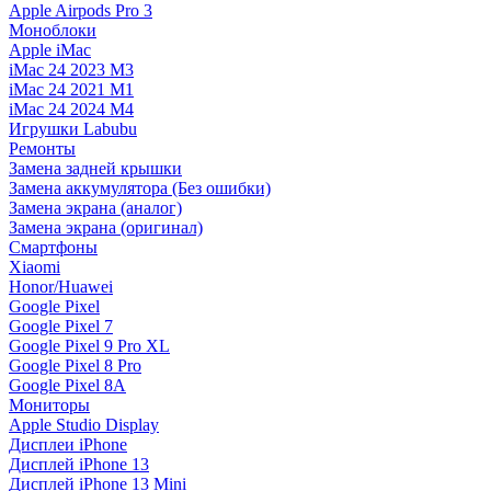
Apple Airpods Pro 3
Моноблоки
Apple iMac
iMac 24 2023 M3
iMac 24 2021 M1
iMac 24 2024 M4
Игрушки Labubu
Ремонты
Замена задней крышки
Замена аккумулятора (Без ошибки)
Замена экрана (аналог)
Замена экрана (оригинал)
Смартфоны
Xiaomi
Honor/Huawei
Google Pixel
Google Pixel 7
Google Pixel 9 Pro XL
Google Pixel 8 Pro
Google Pixel 8A
Мониторы
Apple Studio Display
Дисплеи iPhone
Дисплей iPhone 13
Дисплей iPhone 13 Mini