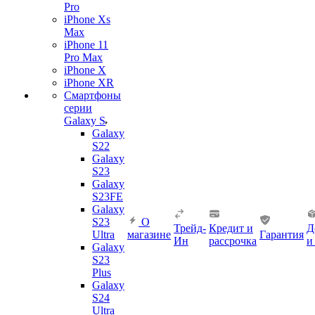
Pro
iPhone Xs
Max
iPhone 11
Pro Max
iPhone X
iPhone XR
Смартфоны
серии
Galaxy S
Galaxy
S22
Galaxy
S23
Galaxy
S23FE
Galaxy
S23
О
Трейд-
Кредит и
Д
Ultra
магазине
Гарантия
Ин
рассрочка
и
Galaxy
S23
Plus
Galaxy
S24
Ultra