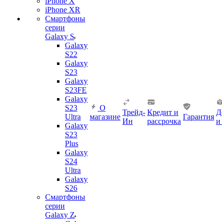
iPhone X
iPhone XR
Смартфоны
серии
Galaxy S
Galaxy
S22
Galaxy
S23
Galaxy
S23FE
Galaxy
S23
О
Трейд-
Кредит и
Д
Ultra
магазине
Гарантия
Ин
рассрочка
и
Galaxy
S23
Plus
Galaxy
S24
Ultra
Galaxy
S26
Смартфоны
серии
Galaxy Z