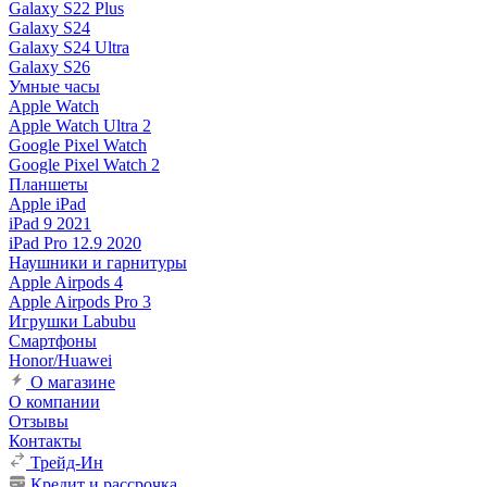
Galaxy S22 Plus
Galaxy S24
Galaxy S24 Ultra
Galaxy S26
Умные часы
Apple Watch
Apple Watch Ultra 2
Google Pixel Watch
Google Pixel Watch 2
Планшеты
Apple iPad
iPad 9 2021
iPad Pro 12.9 2020
Наушники и гарнитуры
Apple Airpods 4
Apple Airpods Pro 3
Игрушки Labubu
Смартфоны
Honor/Huawei
О магазине
О компании
Отзывы
Контакты
Трейд-Ин
Кредит и рассрочка