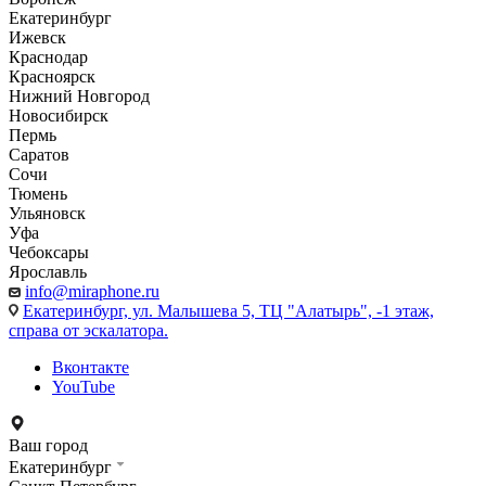
Екатеринбург
Ижевск
Краснодар
Красноярск
Нижний Новгород
Новосибирск
Пермь
Саратов
Сочи
Тюмень
Ульяновск
Уфа
Чебоксары
Ярославль
info@miraphone.ru
Екатеринбург,
ул. Малышева 5, ТЦ "Алатырь", -1 этаж,
справа от эскалатора.
Вконтакте
YouTube
Ваш город
Екатеринбург