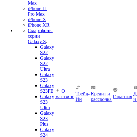
Max
iPhone 11
Pro Max
iPhone X
iPhone XR
Смартфоны
серии
Galaxy S
Galaxy
S22
Galaxy
S22
Ultra
Galaxy
S23
Galaxy
S23FE
О
Трейд-
Кредит и
Д
Galaxy
магазине
Гарантия
Ин
рассрочка
и
S23
Ultra
Galaxy
S23
Plus
Galaxy
S24