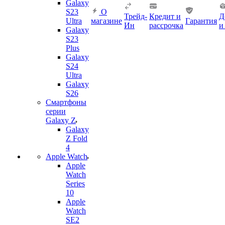
Galaxy
S23
О
Трейд-
Кредит и
Д
Ultra
магазине
Гарантия
Ин
рассрочка
и
Galaxy
S23
Plus
Galaxy
S24
Ultra
Galaxy
S26
Смартфоны
серии
Galaxy Z
Galaxy
Z Fold
4
Apple Watch
Apple
Watch
Series
10
Apple
Watch
SE2