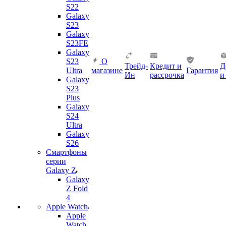
S22
Galaxy
S23
Galaxy
S23FE
Galaxy
S23
О
Трейд-
Кредит и
Д
Ultra
магазине
Гарантия
Ин
рассрочка
и
Galaxy
S23
Plus
Galaxy
S24
Ultra
Galaxy
S26
Смартфоны
серии
Galaxy Z
Galaxy
Z Fold
4
Apple Watch
Apple
Watch