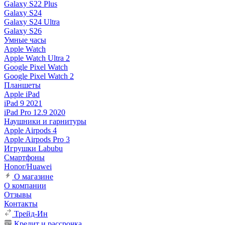
Galaxy S22 Plus
Galaxy S24
Galaxy S24 Ultra
Galaxy S26
Умные часы
Apple Watch
Apple Watch Ultra 2
Google Pixel Watch
Google Pixel Watch 2
Планшеты
Apple iPad
iPad 9 2021
iPad Pro 12.9 2020
Наушники и гарнитуры
Apple Airpods 4
Apple Airpods Pro 3
Игрушки Labubu
Смартфоны
Honor/Huawei
О магазине
О компании
Отзывы
Контакты
Трейд-Ин
Кредит и рассрочка