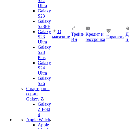
S22
Ultra
Galaxy
S23
Galaxy
S23FE
Galaxy
О
Трейд-
Кредит и
Д
S23
магазине
Гарантия
Ин
рассрочка
и
Ultra
Galaxy
S23
Plus
Galaxy
S24
Ultra
Galaxy
S26
Смартфоны
серии
Galaxy Z
Galaxy
Z Fold
4
Apple Watch
Apple