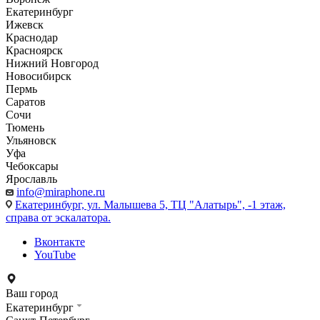
Екатеринбург
Ижевск
Краснодар
Красноярск
Нижний Новгород
Новосибирск
Пермь
Саратов
Сочи
Тюмень
Ульяновск
Уфа
Чебоксары
Ярославль
info@miraphone.ru
Екатеринбург,
ул. Малышева 5, ТЦ "Алатырь", -1 этаж,
справа от эскалатора.
Вконтакте
YouTube
Ваш город
Екатеринбург