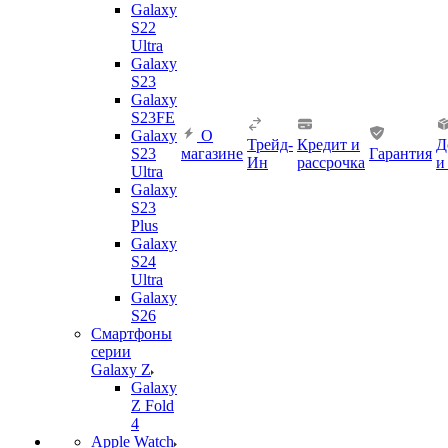
Galaxy
S22
Ultra
Galaxy
S23
Galaxy
S23FE
Galaxy
О
Трейд-
Кредит и
Д
S23
магазине
Гарантия
Ин
рассрочка
и
Ultra
Galaxy
S23
Plus
Galaxy
S24
Ultra
Galaxy
S26
Смартфоны
серии
Galaxy Z
Galaxy
Z Fold
4
Apple Watch