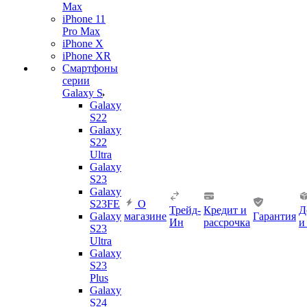
Max
iPhone 11
Pro Max
iPhone X
iPhone XR
Смартфоны
серии
Galaxy S
Galaxy
S22
Galaxy
S22
Ultra
Galaxy
S23
Galaxy
S23FE
О
Трейд-
Кредит и
Д
Galaxy
магазине
Гарантия
Ин
рассрочка
и
S23
Ultra
Galaxy
S23
Plus
Galaxy
S24