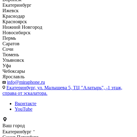
Екатеринбург
Ижевск
Краснодар
Красноярск
Нижний Новгород
Новосибирск
Пермь
Саратов
Сочи
Тюмень
Ульяновск
Уфа
Чебоксары
Ярославль
info@miraphone.ru
Екатеринбург,
ул. Малышева 5, ТЦ "Алатырь", -1 этаж,
справа от эскалатора.
Вконтакте
YouTube
Ваш город
Екатеринбург