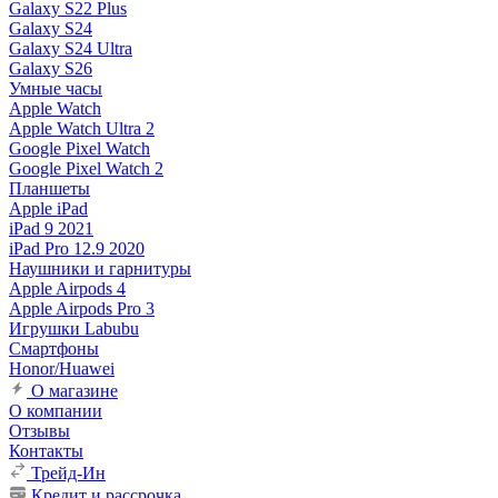
Galaxy S22 Plus
Galaxy S24
Galaxy S24 Ultra
Galaxy S26
Умные часы
Apple Watch
Apple Watch Ultra 2
Google Pixel Watch
Google Pixel Watch 2
Планшеты
Apple iPad
iPad 9 2021
iPad Pro 12.9 2020
Наушники и гарнитуры
Apple Airpods 4
Apple Airpods Pro 3
Игрушки Labubu
Смартфоны
Honor/Huawei
О магазине
О компании
Отзывы
Контакты
Трейд-Ин
Кредит и рассрочка