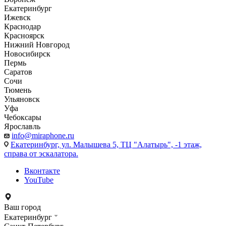
Екатеринбург
Ижевск
Краснодар
Красноярск
Нижний Новгород
Новосибирск
Пермь
Саратов
Сочи
Тюмень
Ульяновск
Уфа
Чебоксары
Ярославль
info@miraphone.ru
Екатеринбург,
ул. Малышева 5, ТЦ "Алатырь", -1 этаж,
справа от эскалатора.
Вконтакте
YouTube
Ваш город
Екатеринбург