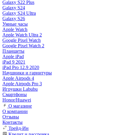
Galaxy S22 Plus
Galaxy S24
Galaxy S24 Ultra
Galaxy S26
Умные часы
Apple Watch
Apple Watch Ultra 2
Google Pixel Watch
Google Pixel Watch 2
Планшеты
Apple iPad
iPad 9 2021
iPad Pro 12.9 2020
Наушники и гарнитуры
Apple Airpods 4
Apple Airpods Pro 3
Игрушки Labubu
Смартфоны
Honor/Huawei
О магазине
О компании
Отзывы
Контакты
Трейд-Ин
Кредит и рассрочка