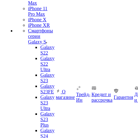
Max
iPhone 11
Pro Max
iPhone X
iPhone XR
Смартфоны
серии
Galaxy S
Galaxy
S22
Galaxy
S22
Ultra
Galaxy
S23
Galaxy
S23FE
О
Трейд-
Кредит и
Д
Galaxy
магазине
Гарантия
Ин
рассрочка
и
S23
Ultra
Galaxy
S23
Plus
Galaxy
S24