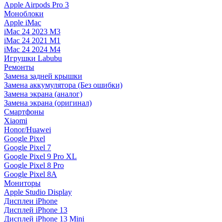
Apple Airpods Pro 3
Моноблоки
Apple iMac
iMac 24 2023 M3
iMac 24 2021 M1
iMac 24 2024 M4
Игрушки Labubu
Ремонты
Замена задней крышки
Замена аккумулятора (Без ошибки)
Замена экрана (аналог)
Замена экрана (оригинал)
Смартфоны
Xiaomi
Honor/Huawei
Google Pixel
Google Pixel 7
Google Pixel 9 Pro XL
Google Pixel 8 Pro
Google Pixel 8A
Мониторы
Apple Studio Display
Дисплеи iPhone
Дисплей iPhone 13
Дисплей iPhone 13 Mini