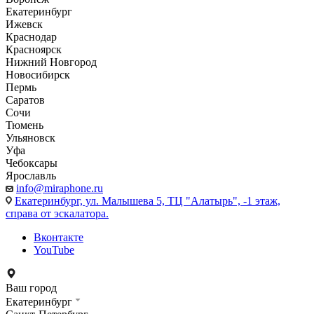
Екатеринбург
Ижевск
Краснодар
Красноярск
Нижний Новгород
Новосибирск
Пермь
Саратов
Сочи
Тюмень
Ульяновск
Уфа
Чебоксары
Ярославль
info@miraphone.ru
Екатеринбург,
ул. Малышева 5, ТЦ "Алатырь", -1 этаж,
справа от эскалатора.
Вконтакте
YouTube
Ваш город
Екатеринбург