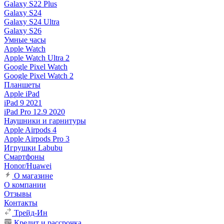
Galaxy S22 Plus
Galaxy S24
Galaxy S24 Ultra
Galaxy S26
Умные часы
Apple Watch
Apple Watch Ultra 2
Google Pixel Watch
Google Pixel Watch 2
Планшеты
Apple iPad
iPad 9 2021
iPad Pro 12.9 2020
Наушники и гарнитуры
Apple Airpods 4
Apple Airpods Pro 3
Игрушки Labubu
Смартфоны
Honor/Huawei
О магазине
О компании
Отзывы
Контакты
Трейд-Ин
Кредит и рассрочка