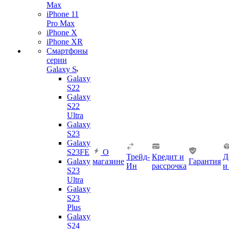
Max
iPhone 11
Pro Max
iPhone X
iPhone XR
Смартфоны
серии
Galaxy S
Galaxy
S22
Galaxy
S22
Ultra
Galaxy
S23
Galaxy
S23FE
О
Трейд-
Кредит и
Д
Galaxy
магазине
Гарантия
Ин
рассрочка
и
S23
Ultra
Galaxy
S23
Plus
Galaxy
S24