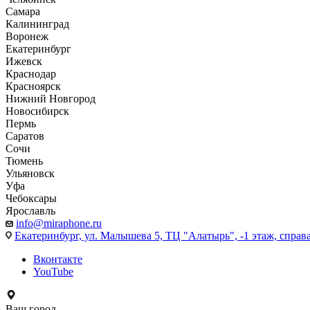
Самара
Калининград
Воронеж
Екатеринбург
Ижевск
Краснодар
Красноярск
Нижний Новгород
Новосибирск
Пермь
Саратов
Сочи
Тюмень
Ульяновск
Уфа
Чебоксары
Ярославль
info@miraphone.ru
Екатеринбург,
ул. Малышева 5, ТЦ "Алатырь", -1 этаж, справа
Вконтакте
YouTube
Ваш город