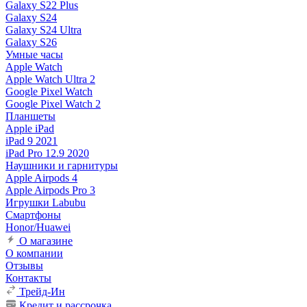
Galaxy S22 Plus
Galaxy S24
Galaxy S24 Ultra
Galaxy S26
Умные часы
Apple Watch
Apple Watch Ultra 2
Google Pixel Watch
Google Pixel Watch 2
Планшеты
Apple iPad
iPad 9 2021
iPad Pro 12.9 2020
Наушники и гарнитуры
Apple Airpods 4
Apple Airpods Pro 3
Игрушки Labubu
Смартфоны
Honor/Huawei
О магазине
О компании
Отзывы
Контакты
Трейд-Ин
Кредит и рассрочка