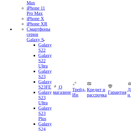
Max
iPhone 11
Pro Max
iPhone X
iPhone XR
Смартфоны
серии
Galaxy S
Galaxy
S22
Galaxy
S22
Ultra
Galaxy
S23
Galaxy
S23FE
О
Трейд-
Кредит и
Д
Galaxy
магазине
Гарантия
Ин
рассрочка
и
S23
Ultra
Galaxy
S23
Plus
Galaxy
S24