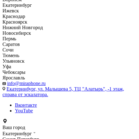
Екатеринбург
Ижевск
Краснодар
Красноярск
Нижний Новгород
Новосибирск
Пермь
Саратов
Сочи
Тюмень
Ульяновск
Уфа
Чебоксары
Ярославль
info@miraphone.ru
Екатеринбург,
ул. Малышева 5, ТЦ "Алатырь", -1 этаж,
справа от эскалатора.
Вконтакте
YouTube
Ваш город
Екатеринбург