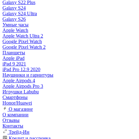
Galaxy S22 Plus
Galaxy S24
Galaxy S24 Ultra
Galaxy S26
Умные часы
Apple Watch
Apple Watch Ultra 2
Google Pixel Watch
Google Pixel Watch 2
Планшеты
Apple iPad
iPad 9 2021
iPad Pro 12.9 2020
Наушники и гарнитуры
Apple Airpods 4
Apple Airpods Pro 3
Игрушки Labubu
Смартфоны
Honor/Huawei
О магазине
О компании
Отзывы
Контакты
Трейд-Ин
Кредит и рассрочка