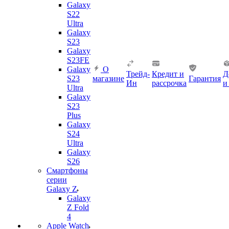
Galaxy
S22
Ultra
Galaxy
S23
Galaxy
S23FE
Galaxy
О
Трейд-
Кредит и
Д
S23
магазине
Гарантия
Ин
рассрочка
и
Ultra
Galaxy
S23
Plus
Galaxy
S24
Ultra
Galaxy
S26
Смартфоны
серии
Galaxy Z
Galaxy
Z Fold
4
Apple Watch