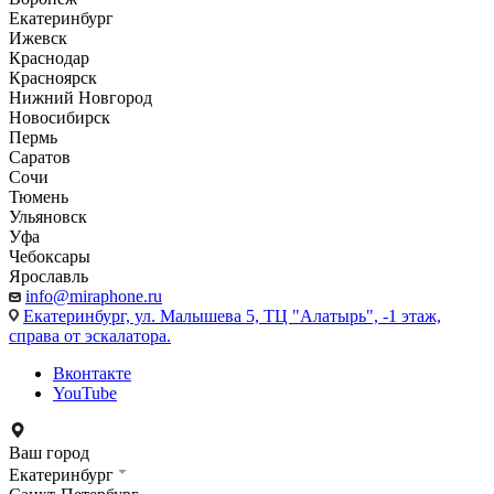
Екатеринбург
Ижевск
Краснодар
Красноярск
Нижний Новгород
Новосибирск
Пермь
Саратов
Сочи
Тюмень
Ульяновск
Уфа
Чебоксары
Ярославль
info@miraphone.ru
Екатеринбург,
ул. Малышева 5, ТЦ "Алатырь", -1 этаж,
справа от эскалатора.
Вконтакте
YouTube
Ваш город
Екатеринбург