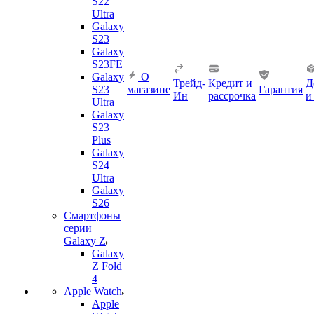
S22
Ultra
Galaxy
S23
Galaxy
S23FE
Galaxy
О
Трейд-
Кредит и
Д
S23
магазине
Гарантия
Ин
рассрочка
и
Ultra
Galaxy
S23
Plus
Galaxy
S24
Ultra
Galaxy
S26
Смартфоны
серии
Galaxy Z
Galaxy
Z Fold
4
Apple Watch
Apple