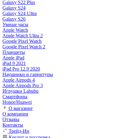
Galaxy S22 Plus
Galaxy S24
Galaxy S24 Ultra
Galaxy S26
Умные часы
Apple Watch
Apple Watch Ultra 2
Google Pixel Watch
Google Pixel Watch 2
Планшеты
Apple iPad
iPad 9 2021
iPad Pro 12.9 2020
Наушники и гарнитуры
Apple Airpods 4
Apple Airpods Pro 3
Игрушки Labubu
Смартфоны
Honor/Huawei
О магазине
О компании
Отзывы
Контакты
Трейд-Ин
Кредит и рассрочка