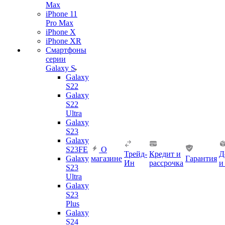
Max
iPhone 11
Pro Max
iPhone X
iPhone XR
Смартфоны
серии
Galaxy S
Galaxy
S22
Galaxy
S22
Ultra
Galaxy
S23
Galaxy
S23FE
О
Трейд-
Кредит и
Д
Galaxy
магазине
Гарантия
Ин
рассрочка
и
S23
Ultra
Galaxy
S23
Plus
Galaxy
S24