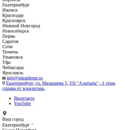
Екатеринбург
Ижевск
Краснодар
Красноярск
Нижний Новгород
Новосибирск
Пермь
Саратов
Сочи
Тюмень
Ульяновск
Уфа
Чебоксары
Ярославль
info@miraphone.ru
Екатеринбург,
ул. Малышева 5, ТЦ "Алатырь", -1 этаж,
справа от эскалатора.
Вконтакте
YouTube
Ваш город
Екатеринбург