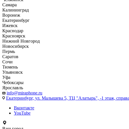
Самара
Калининград
Воронеж
Екатеринбург
Ижевск
Краснодар
Красноярск
Нижний Новгород
Новосибирск
Пермь
Саратов
Сочи
Тюмень
Ульяновск
Уфа
Чебоксары
Ярославль
info@miraphone.ru
Екатеринбург,
ул. Малышева 5, ТЦ "Алатырь", -1 этаж, справа
Вконтакте
YouTube
Ваш город