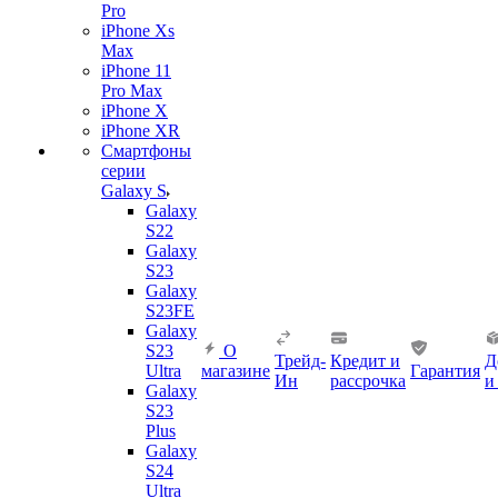
Pro
iPhone Xs
Max
iPhone 11
Pro Max
iPhone X
iPhone XR
Смартфоны
серии
Galaxy S
Galaxy
S22
Galaxy
S23
Galaxy
S23FE
Galaxy
S23
О
Трейд-
Кредит и
Д
Ultra
магазине
Гарантия
Ин
рассрочка
и
Galaxy
S23
Plus
Galaxy
S24
Ultra