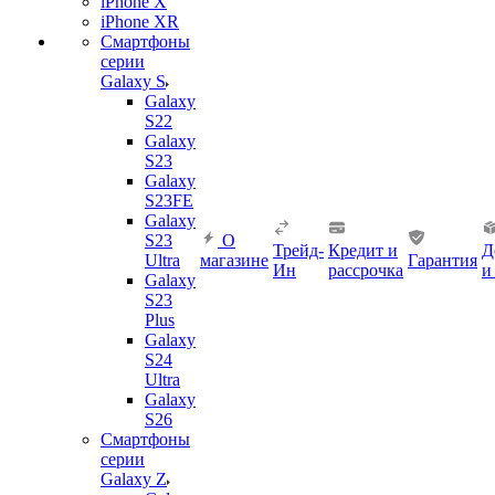
iPhone X
iPhone XR
Смартфоны
серии
Galaxy S
Galaxy
S22
Galaxy
S23
Galaxy
S23FE
Galaxy
S23
О
Трейд-
Кредит и
Д
Ultra
магазине
Гарантия
Ин
рассрочка
и
Galaxy
S23
Plus
Galaxy
S24
Ultra
Galaxy
S26
Смартфоны
серии
Galaxy Z