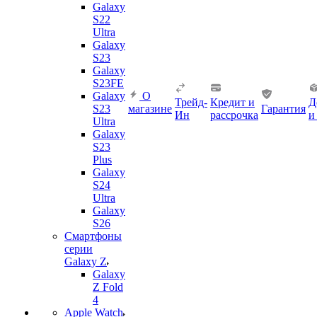
Galaxy
S22
Ultra
Galaxy
S23
Galaxy
S23FE
Galaxy
О
Трейд-
Кредит и
Д
S23
магазине
Гарантия
Ин
рассрочка
и
Ultra
Galaxy
S23
Plus
Galaxy
S24
Ultra
Galaxy
S26
Смартфоны
серии
Galaxy Z
Galaxy
Z Fold
4
Apple Watch