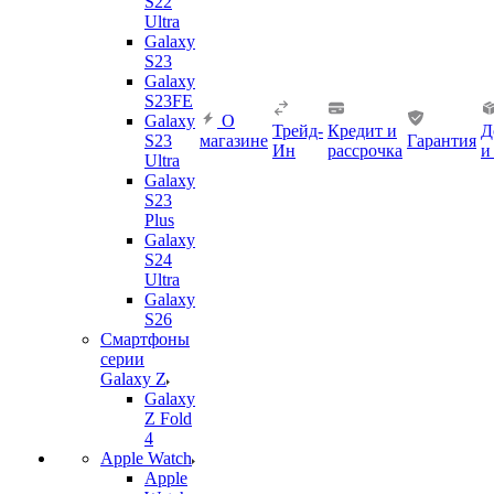
S22
Ultra
Galaxy
S23
Galaxy
S23FE
Galaxy
О
Трейд-
Кредит и
Д
S23
магазине
Гарантия
Ин
рассрочка
и
Ultra
Galaxy
S23
Plus
Galaxy
S24
Ultra
Galaxy
S26
Смартфоны
серии
Galaxy Z
Galaxy
Z Fold
4
Apple Watch
Apple