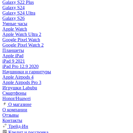
Galaxy S22 Plus
Galaxy S24
Galaxy S24 Ultra
Galaxy S26
Умные часы
Apple Watch
Apple Watch Ultra 2
Google Pixel Watch
Google Pixel Watch 2
Планшеты
Apple iPad
iPad 9 2021
iPad Pro 12.9 2020
Наушники и гарнитуры
Apple Airpods 4
Apple Airpods Pro 3
Игрушки Labubu
Смартфоны
Honor/Huawei
О магазине
О компании
Отзывы
Контакты
Трейд-Ин
Кредит и рассрочка