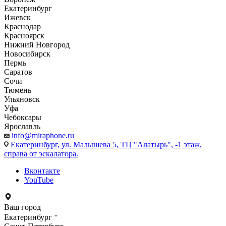
Екатеринбург
Ижевск
Краснодар
Красноярск
Нижний Новгород
Новосибирск
Пермь
Саратов
Сочи
Тюмень
Ульяновск
Уфа
Чебоксары
Ярославль
info@miraphone.ru
Екатеринбург,
ул. Малышева 5, ТЦ "Алатырь", -1 этаж,
справа от эскалатора.
Вконтакте
YouTube
Ваш город
Екатеринбург