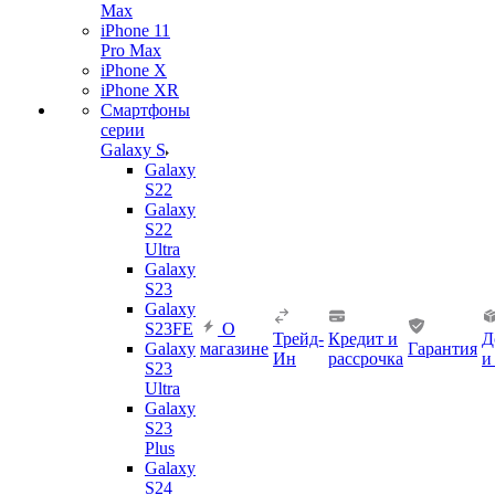
Max
iPhone 11
Pro Max
iPhone X
iPhone XR
Смартфоны
серии
Galaxy S
Galaxy
S22
Galaxy
S22
Ultra
Galaxy
S23
Galaxy
S23FE
О
Трейд-
Кредит и
Д
Galaxy
магазине
Гарантия
Ин
рассрочка
и
S23
Ultra
Galaxy
S23
Plus
Galaxy
S24