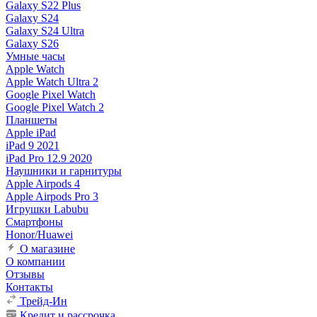
Galaxy S22 Plus
Galaxy S24
Galaxy S24 Ultra
Galaxy S26
Умные часы
Apple Watch
Apple Watch Ultra 2
Google Pixel Watch
Google Pixel Watch 2
Планшеты
Apple iPad
iPad 9 2021
iPad Pro 12.9 2020
Наушники и гарнитуры
Apple Airpods 4
Apple Airpods Pro 3
Игрушки Labubu
Смартфоны
Honor/Huawei
О магазине
О компании
Отзывы
Контакты
Трейд-Ин
Кредит и рассрочка