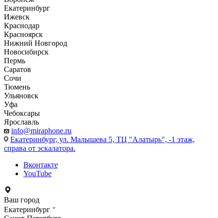
Екатеринбург
Ижевск
Краснодар
Красноярск
Нижний Новгород
Новосибирск
Пермь
Саратов
Сочи
Тюмень
Ульяновск
Уфа
Чебоксары
Ярославль
info@miraphone.ru
Екатеринбург,
ул. Малышева 5, ТЦ "Алатырь", -1 этаж,
справа от эскалатора.
Вконтакте
YouTube
Ваш город
Екатеринбург