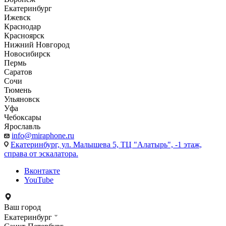
Екатеринбург
Ижевск
Краснодар
Красноярск
Нижний Новгород
Новосибирск
Пермь
Саратов
Сочи
Тюмень
Ульяновск
Уфа
Чебоксары
Ярославль
info@miraphone.ru
Екатеринбург,
ул. Малышева 5, ТЦ "Алатырь", -1 этаж,
справа от эскалатора.
Вконтакте
YouTube
Ваш город
Екатеринбург