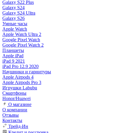
Galaxy S22 Plus
Galaxy S24
Galaxy S24 Ultra
Galaxy S26
Умные часы
Apple Watch
Apple Watch Ultra 2
Google Pixel Watch
Google Pixel Watch 2
Планшеты
Apple iPad
iPad 9 2021
iPad Pro 12.9 2020
Наушники и гарнитуры
Apple Airpods 4
Apple Airpods Pro 3
Игрушки Labubu
Смартфоны
Honor/Huawei
О магазине
О компании
Отзывы
Контакты
Трейд-Ин
Кредит и рассрочка