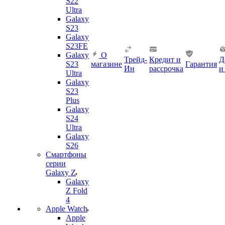
S22
Ultra
Galaxy
S23
Galaxy
S23FE
Galaxy
О
Трейд-
Кредит и
Д
S23
магазине
Гарантия
Ин
рассрочка
и
Ultra
Galaxy
S23
Plus
Galaxy
S24
Ultra
Galaxy
S26
Смартфоны
серии
Galaxy Z
Galaxy
Z Fold
4
Apple Watch
Apple