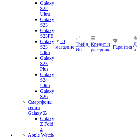
Galaxy
S22
Ultra
Galaxy
S23
Galaxy
S23FE
Galaxy
О
Трейд-
Кредит и
Д
S23
магазине
Гарантия
Ин
рассрочка
и
Ultra
Galaxy
S23
Plus
Galaxy
S24
Ultra
Galaxy
S26
Смартфоны
серии
Galaxy Z
Galaxy
Z Fold
4
Apple Watch