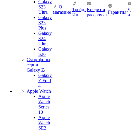
Galaxy
S23
О
Трейд-
Кредит и
Д
Ultra
магазине
Гарантия
Ин
рассрочка
и
Galaxy
S23
Plus
Galaxy
S24
Ultra
Galaxy
S26
Смартфоны
серии
Galaxy Z
Galaxy
Z Fold
4
Apple Watch
Apple
Watch
Series
10
Apple
Watch
SE2