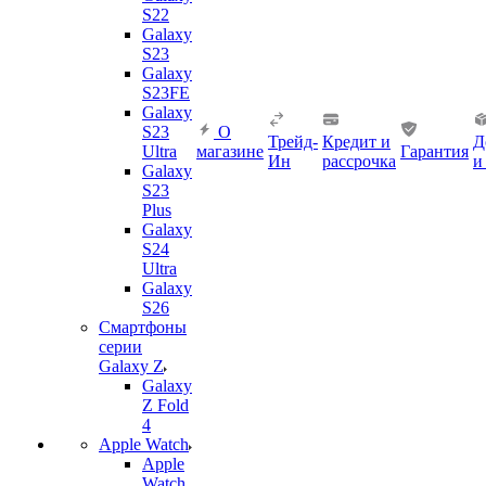
S22
Galaxy
S23
Galaxy
S23FE
Galaxy
S23
О
Трейд-
Кредит и
Д
Ultra
магазине
Гарантия
Ин
рассрочка
и
Galaxy
S23
Plus
Galaxy
S24
Ultra
Galaxy
S26
Смартфоны
серии
Galaxy Z
Galaxy
Z Fold
4
Apple Watch
Apple
Watch