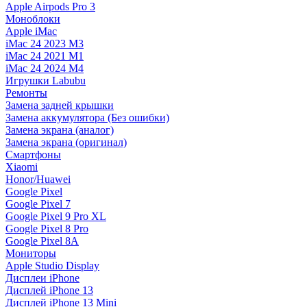
Apple Airpods Pro 3
Моноблоки
Apple iMac
iMac 24 2023 M3
iMac 24 2021 M1
iMac 24 2024 M4
Игрушки Labubu
Ремонты
Замена задней крышки
Замена аккумулятора (Без ошибки)
Замена экрана (аналог)
Замена экрана (оригинал)
Смартфоны
Xiaomi
Honor/Huawei
Google Pixel
Google Pixel 7
Google Pixel 9 Pro XL
Google Pixel 8 Pro
Google Pixel 8A
Мониторы
Apple Studio Display
Дисплеи iPhone
Дисплей iPhone 13
Дисплей iPhone 13 Mini