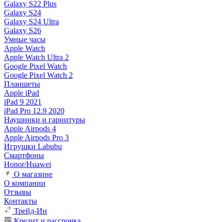
Galaxy S22 Plus
Galaxy S24
Galaxy S24 Ultra
Galaxy S26
Умные часы
Apple Watch
Apple Watch Ultra 2
Google Pixel Watch
Google Pixel Watch 2
Планшеты
Apple iPad
iPad 9 2021
iPad Pro 12.9 2020
Наушники и гарнитуры
Apple Airpods 4
Apple Airpods Pro 3
Игрушки Labubu
Смартфоны
Honor/Huawei
О магазине
О компании
Отзывы
Контакты
Трейд-Ин
Кредит и рассрочка