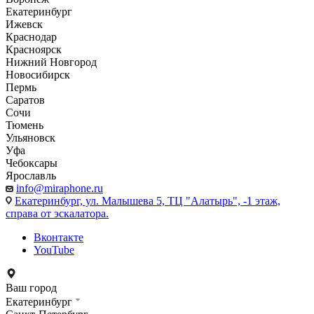
Екатеринбург
Ижевск
Краснодар
Красноярск
Нижний Новгород
Новосибирск
Пермь
Саратов
Сочи
Тюмень
Ульяновск
Уфа
Чебоксары
Ярославль
info@miraphone.ru
Екатеринбург,
ул. Малышева 5, ТЦ "Алатырь", -1 этаж,
справа от эскалатора.
Вконтакте
YouTube
Ваш город
Екатеринбург