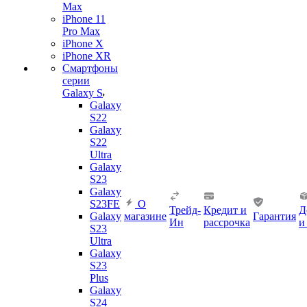
Max
iPhone 11
Pro Max
iPhone X
iPhone XR
Смартфоны
серии
Galaxy S
Galaxy
S22
Galaxy
S22
Ultra
Galaxy
S23
Galaxy
S23FE
О
Трейд-
Кредит и
Д
Galaxy
магазине
Гарантия
Ин
рассрочка
и
S23
Ultra
Galaxy
S23
Plus
Galaxy
S24