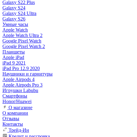
Galaxy S22 Plus
Galaxy S24
Galaxy S24 Ultra
Galaxy S26
Умные часы
Apple Watch
Apple Watch Ultra 2
Google Pixel Watch
Google Pixel Watch 2
Планшеты
Apple iPad
iPad 9 2021
iPad Pro 12.9 2020
Наушники и гарнитуры
Apple Airpods 4
Apple Airpods Pro 3
Игрушки Labubu
Смартфоны
Honor/Huawei
О магазине
О компании
Отзывы
Контакты
Трейд-Ин
Кредит и рассрочка