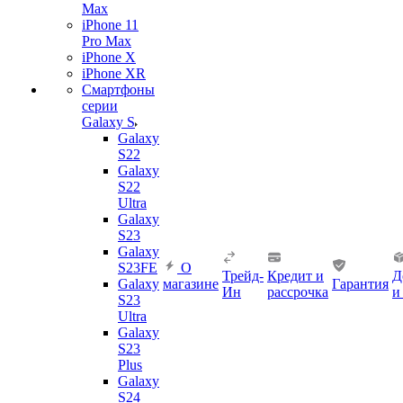
Max
iPhone 11
Pro Max
iPhone X
iPhone XR
Смартфоны
серии
Galaxy S
Galaxy
S22
Galaxy
S22
Ultra
Galaxy
S23
Galaxy
S23FE
О
Трейд-
Кредит и
Д
Galaxy
магазине
Гарантия
Ин
рассрочка
и
S23
Ultra
Galaxy
S23
Plus
Galaxy
S24