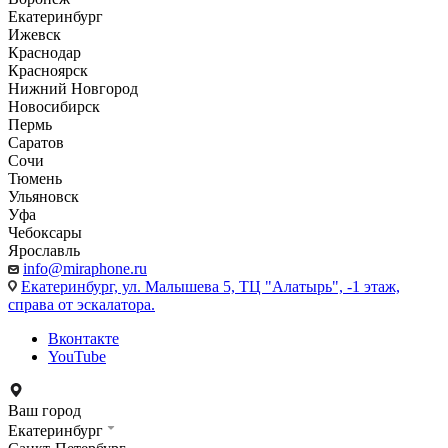
Екатеринбург
Ижевск
Краснодар
Красноярск
Нижний Новгород
Новосибирск
Пермь
Саратов
Сочи
Тюмень
Ульяновск
Уфа
Чебоксары
Ярославль
info@miraphone.ru
Екатеринбург,
ул. Малышева 5, ТЦ "Алатырь", -1 этаж,
справа от эскалатора.
Вконтакте
YouTube
Ваш город
Екатеринбург