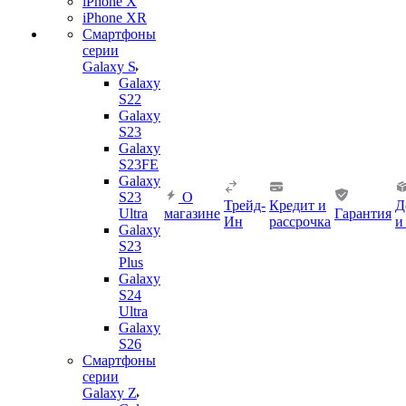
iPhone X
iPhone XR
Смартфоны
серии
Galaxy S
Galaxy
S22
Galaxy
S23
Galaxy
S23FE
Galaxy
S23
О
Трейд-
Кредит и
Д
Ultra
магазине
Гарантия
Ин
рассрочка
и
Galaxy
S23
Plus
Galaxy
S24
Ultra
Galaxy
S26
Смартфоны
серии
Galaxy Z