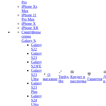
Pro
iPhone Xs
Max
iPhone 11
Pro Max
iPhone X
iPhone XR
Смартфоны
серии
Galaxy S
Galaxy
S22
Galaxy
S23
Galaxy
S23FE
Galaxy
S23
О
Трейд-
Кредит и
Д
Ultra
магазине
Гарантия
Ин
рассрочка
и
Galaxy
S23
Plus
Galaxy
S24
Ultra