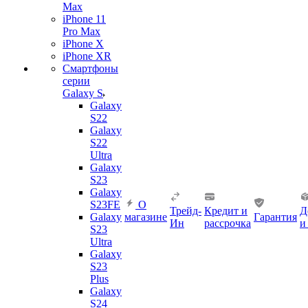
Max
iPhone 11
Pro Max
iPhone X
iPhone XR
Смартфоны
серии
Galaxy S
Galaxy
S22
Galaxy
S22
Ultra
Galaxy
S23
Galaxy
S23FE
О
Трейд-
Кредит и
Д
Galaxy
магазине
Гарантия
Ин
рассрочка
и
S23
Ultra
Galaxy
S23
Plus
Galaxy
S24