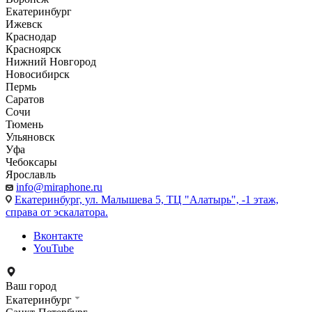
Екатеринбург
Ижевск
Краснодар
Красноярск
Нижний Новгород
Новосибирск
Пермь
Саратов
Сочи
Тюмень
Ульяновск
Уфа
Чебоксары
Ярославль
info@miraphone.ru
Екатеринбург,
ул. Малышева 5, ТЦ "Алатырь", -1 этаж,
справа от эскалатора.
Вконтакте
YouTube
Ваш город
Екатеринбург