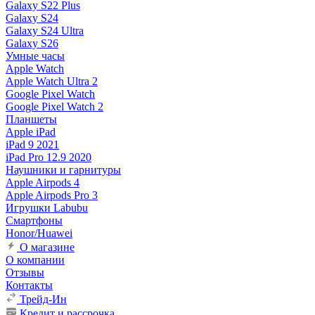
Galaxy S22 Plus
Galaxy S24
Galaxy S24 Ultra
Galaxy S26
Умные часы
Apple Watch
Apple Watch Ultra 2
Google Pixel Watch
Google Pixel Watch 2
Планшеты
Apple iPad
iPad 9 2021
iPad Pro 12.9 2020
Наушники и гарнитуры
Apple Airpods 4
Apple Airpods Pro 3
Игрушки Labubu
Смартфоны
Honor/Huawei
О магазине
О компании
Отзывы
Контакты
Трейд-Ин
Кредит и рассрочка