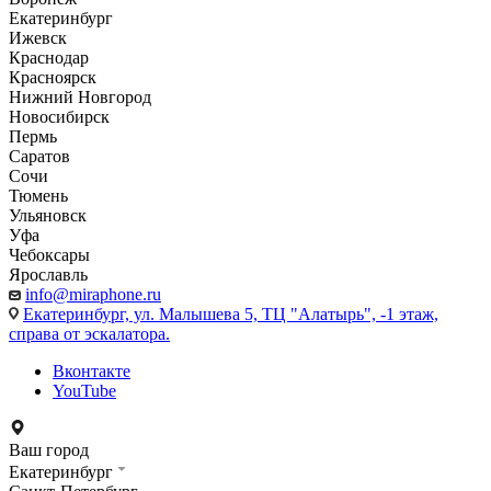
Екатеринбург
Ижевск
Краснодар
Красноярск
Нижний Новгород
Новосибирск
Пермь
Саратов
Сочи
Тюмень
Ульяновск
Уфа
Чебоксары
Ярославль
info@miraphone.ru
Екатеринбург,
ул. Малышева 5, ТЦ "Алатырь", -1 этаж,
справа от эскалатора.
Вконтакте
YouTube
Ваш город
Екатеринбург