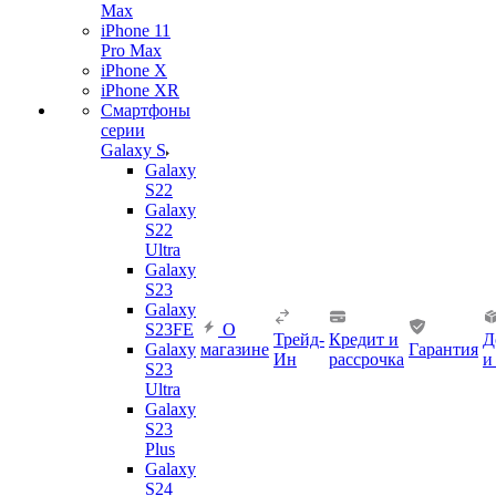
Max
iPhone 11
Pro Max
iPhone X
iPhone XR
Смартфоны
серии
Galaxy S
Galaxy
S22
Galaxy
S22
Ultra
Galaxy
S23
Galaxy
S23FE
О
Трейд-
Кредит и
Д
Galaxy
магазине
Гарантия
Ин
рассрочка
и
S23
Ultra
Galaxy
S23
Plus
Galaxy
S24