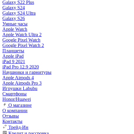
Galaxy S22 Plus
Galaxy S24
Galaxy S24 Ultra
Galaxy S26
Умные часы
Apple Watch
Apple Watch Ultra 2
Google Pixel Watch
Google Pixel Watch 2
Планшеты
Apple iPad
iPad 9 2021
iPad Pro 12.9 2020
Наушники и гарнитуры
Apple Airpods 4
Apple Airpods Pro 3
Игрушки Labubu
Смартфоны
Honor/Huawei
О магазине
О компании
Отзывы
Контакты
Трейд-Ин
Кредит и рассрочка