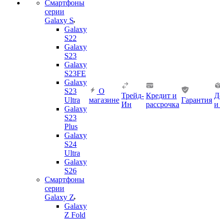
Смартфоны
серии
Galaxy S
Galaxy
S22
Galaxy
S23
Galaxy
S23FE
Galaxy
S23
О
Трейд-
Кредит и
Д
Ultra
магазине
Гарантия
Ин
рассрочка
и
Galaxy
S23
Plus
Galaxy
S24
Ultra
Galaxy
S26
Смартфоны
серии
Galaxy Z
Galaxy
Z Fold