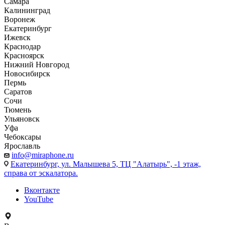
Самара
Калининград
Воронеж
Екатеринбург
Ижевск
Краснодар
Красноярск
Нижний Новгород
Новосибирск
Пермь
Саратов
Сочи
Тюмень
Ульяновск
Уфа
Чебоксары
Ярославль
info@miraphone.ru
Екатеринбург,
ул. Малышева 5, ТЦ "Алатырь", -1 этаж,
справа от эскалатора.
Вконтакте
YouTube