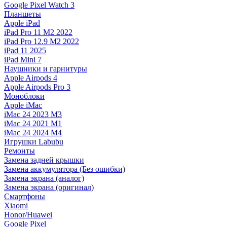
Google Pixel Watch 3
Планшеты
Apple iPad
iPad Pro 11 M2 2022
iPad Pro 12.9 M2 2022
iPad 11 2025
iPad Mini 7
Наушники и гарнитуры
Apple Airpods 4
Apple Airpods Pro 3
Моноблоки
Apple iMac
iMac 24 2023 M3
iMac 24 2021 M1
iMac 24 2024 M4
Игрушки Labubu
Ремонты
Замена задней крышки
Замена аккумулятора (Без ошибки)
Замена экрана (аналог)
Замена экрана (оригинал)
Смартфоны
Xiaomi
Honor/Huawei
Google Pixel