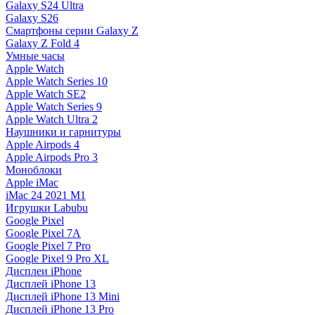
Galaxy S24 Ultra
Galaxy S26
Смартфоны серии Galaxy Z
Galaxy Z Fold 4
Умные часы
Apple Watch
Apple Watch Series 10
Apple Watch SE2
Apple Watch Series 9
Apple Watch Ultra 2
Наушники и гарнитуры
Apple Airpods 4
Apple Airpods Pro 3
Моноблоки
Apple iMac
iMac 24 2021 M1
Игрушки Labubu
Google Pixel
Google Pixel 7А
Google Pixel 7 Pro
Google Pixel 9 Pro XL
Дисплеи iPhone
Дисплей iPhone 13
Дисплей iPhone 13 Mini
Дисплей iPhone 13 Pro