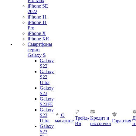
Pro Max
iPhone SE
2022
iPhone 11
iPhone 11
Pro
iPhone X
iPhone XR
Смартфоны
серии
Galaxy S
Galaxy
S22
Galaxy
S22
Ultra
Galaxy
S23
Galaxy
S23FE
Galaxy
S23
О
Трейд-
Кредит и
Д
Ultra
магазине
Гарантия
Ин
рассрочка
и
Galaxy
S23