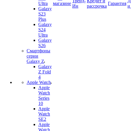
Трейд-
Кредит и
Д
Ultra
магазине
Гарантия
Ин
рассрочка
и
Galaxy
S23
Plus
Galaxy
S24
Ultra
Galaxy
S26
Смартфоны
серии
Galaxy Z
Galaxy
Z Fold
4
Apple Watch
Apple
Watch
Series
10
Apple
Watch
SE2
Apple
Watch