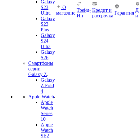
Galaxy
S23
О
Трейд-
Кредит и
Д
Ultra
магазине
Гарантия
Ин
рассрочка
и
Galaxy
S23
Plus
Galaxy
S24
Ultra
Galaxy
S26
Смартфоны
серии
Galaxy Z
Galaxy
Z Fold
4
Apple Watch
Apple
Watch
Series
10
Apple
Watch
SE2