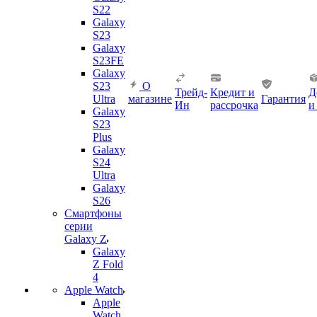
S22
Galaxy
S23
Galaxy
S23FE
Galaxy
S23
О
Трейд-
Кредит и
Д
Ultra
магазине
Гарантия
Ин
рассрочка
и
Galaxy
S23
Plus
Galaxy
S24
Ultra
Galaxy
S26
Смартфоны
серии
Galaxy Z
Galaxy
Z Fold
4
Apple Watch
Apple
Watch