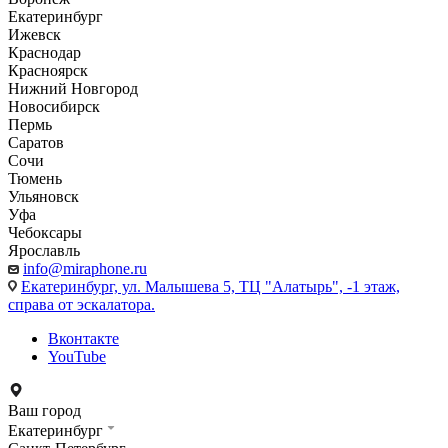
Екатеринбург
Ижевск
Краснодар
Красноярск
Нижний Новгород
Новосибирск
Пермь
Саратов
Сочи
Тюмень
Ульяновск
Уфа
Чебоксары
Ярославль
info@miraphone.ru
Екатеринбург,
ул. Малышева 5, ТЦ "Алатырь", -1 этаж,
справа от эскалатора.
Вконтакте
YouTube
Ваш город
Екатеринбург