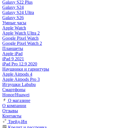
Galaxy S22 Plus
Galaxy S24
Galaxy S24 Ultra
Galaxy S26
Умные часы
Apple Watch
Apple Watch Ultra 2
Google Pixel Watch
Google Pixel Watch 2
Планшеты
Apple iPad
iPad 9 2021
iPad Pro 12.9 2020
Наушники и гарнитуры
Apple Airpods 4
Apple Airpods Pro 3
Игрушки Labubu
Смартфоны
Honor/Huawei
О магазине
О компании
Отзывы
Контакты
Трейд-Ин
Кредит и рассрочка