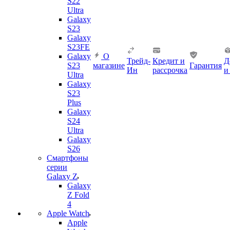
S22
Ultra
Galaxy
S23
Galaxy
S23FE
Galaxy
О
Трейд-
Кредит и
Д
S23
магазине
Гарантия
Ин
рассрочка
и
Ultra
Galaxy
S23
Plus
Galaxy
S24
Ultra
Galaxy
S26
Смартфоны
серии
Galaxy Z
Galaxy
Z Fold
4
Apple Watch
Apple