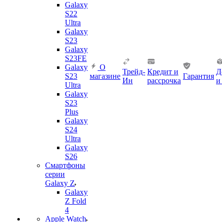
Galaxy
S22
Ultra
Galaxy
S23
Galaxy
S23FE
Galaxy
О
Трейд-
Кредит и
Д
S23
магазине
Гарантия
Ин
рассрочка
и
Ultra
Galaxy
S23
Plus
Galaxy
S24
Ultra
Galaxy
S26
Смартфоны
серии
Galaxy Z
Galaxy
Z Fold
4
Apple Watch