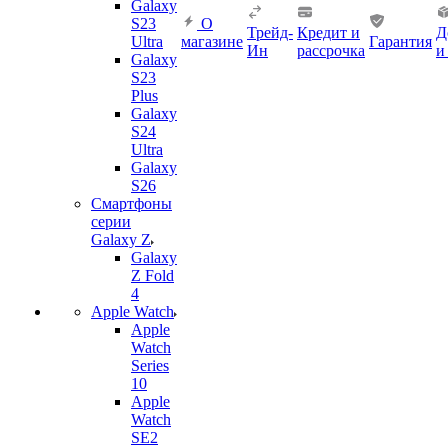
Galaxy
S23
О
Трейд-
Кредит и
Д
Ultra
магазине
Гарантия
Ин
рассрочка
и
Galaxy
S23
Plus
Galaxy
S24
Ultra
Galaxy
S26
Смартфоны
серии
Galaxy Z
Galaxy
Z Fold
4
Apple Watch
Apple
Watch
Series
10
Apple
Watch
SE2