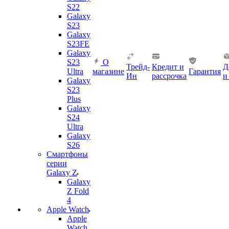
S22
Galaxy
S23
Galaxy
S23FE
Galaxy
S23
О
Трейд-
Кредит и
Д
Ultra
магазине
Гарантия
Ин
рассрочка
и
Galaxy
S23
Plus
Galaxy
S24
Ultra
Galaxy
S26
Смартфоны
серии
Galaxy Z
Galaxy
Z Fold
4
Apple Watch
Apple
Watch