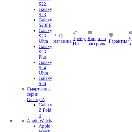
S22
Galaxy
S23
Galaxy
S23FE
Galaxy
S23
О
Трейд-
Кредит и
Д
Ultra
магазине
Гарантия
Ин
рассрочка
и
Galaxy
S23
Plus
Galaxy
S24
Ultra
Galaxy
S26
Смартфоны
серии
Galaxy Z
Galaxy
Z Fold
4
Apple Watch
Apple
Watch