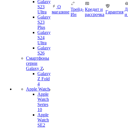
Galaxy
S23
О
Трейд-
Кредит и
Д
Ultra
магазине
Гарантия
Ин
рассрочка
и
Galaxy
S23
Plus
Galaxy
S24
Ultra
Galaxy
S26
Смартфоны
серии
Galaxy Z
Galaxy
Z Fold
4
Apple Watch
Apple
Watch
Series
10
Apple
Watch
SE2