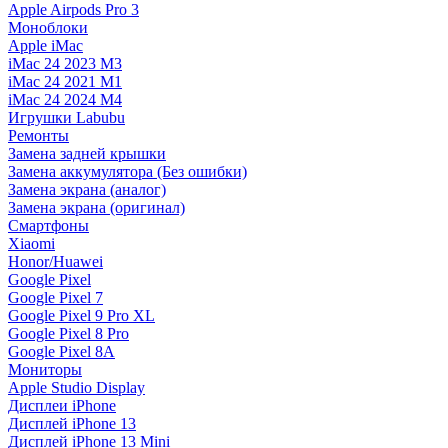
Apple Airpods Pro 3
Моноблоки
Apple iMac
iMac 24 2023 M3
iMac 24 2021 M1
iMac 24 2024 M4
Игрушки Labubu
Ремонты
Замена задней крышки
Замена аккумулятора (Без ошибки)
Замена экрана (аналог)
Замена экрана (оригинал)
Смартфоны
Xiaomi
Honor/Huawei
Google Pixel
Google Pixel 7
Google Pixel 9 Pro XL
Google Pixel 8 Pro
Google Pixel 8A
Мониторы
Apple Studio Display
Дисплеи iPhone
Дисплей iPhone 13
Дисплей iPhone 13 Mini