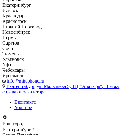
Екатеринбург
Ижевск
Краснодар
Красноярск
Нижний Новгород
Новосибирск
Пермь
Саратов
Сочи
Тюмень
Ульяновск
Уфа
Чебоксары
Ярославль
info@miraphone.ru
Екатеринбург,
ул. Малышева 5, ТЦ "Алатырь", -1 этаж,
справа от эскалатора.
Вконтакте
YouTube
Ваш город
Екатеринбург