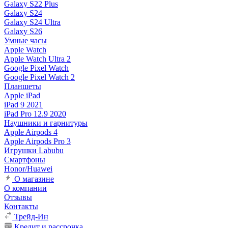
Galaxy S22 Plus
Galaxy S24
Galaxy S24 Ultra
Galaxy S26
Умные часы
Apple Watch
Apple Watch Ultra 2
Google Pixel Watch
Google Pixel Watch 2
Планшеты
Apple iPad
iPad 9 2021
iPad Pro 12.9 2020
Наушники и гарнитуры
Apple Airpods 4
Apple Airpods Pro 3
Игрушки Labubu
Смартфоны
Honor/Huawei
О магазине
О компании
Отзывы
Контакты
Трейд-Ин
Кредит и рассрочка