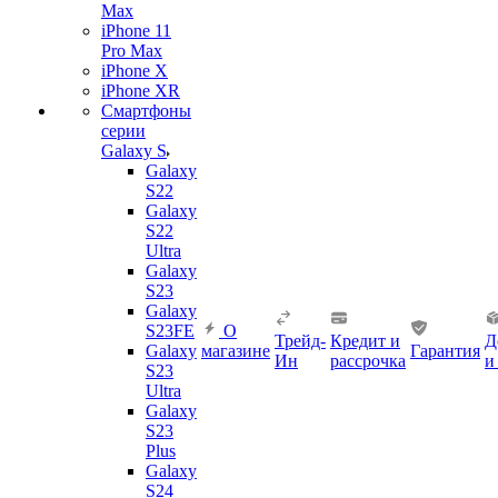
Max
iPhone 11
Pro Max
iPhone X
iPhone XR
Смартфоны
серии
Galaxy S
Galaxy
S22
Galaxy
S22
Ultra
Galaxy
S23
Galaxy
S23FE
О
Трейд-
Кредит и
Д
Galaxy
магазине
Гарантия
Ин
рассрочка
и
S23
Ultra
Galaxy
S23
Plus
Galaxy
S24