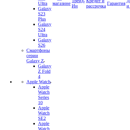
Трейд-
Кредит и
Д
Ultra
магазине
Гарантия
Ин
рассрочка
и
Galaxy
S23
Plus
Galaxy
S24
Ultra
Galaxy
S26
Смартфоны
серии
Galaxy Z
Galaxy
Z Fold
4
Apple Watch
Apple
Watch
Series
10
Apple
Watch
SE2
Apple
Watch