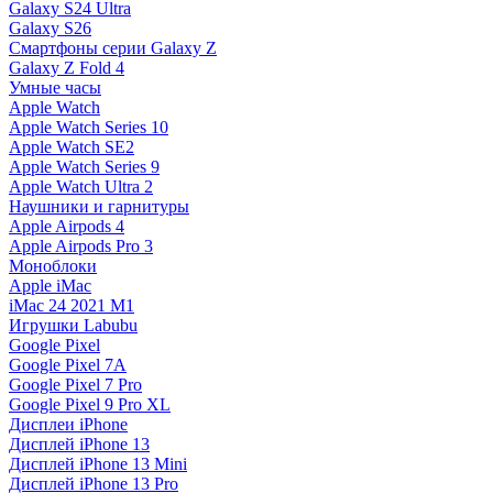
Galaxy S24 Ultra
Galaxy S26
Смартфоны серии Galaxy Z
Galaxy Z Fold 4
Умные часы
Apple Watch
Apple Watch Series 10
Apple Watch SE2
Apple Watch Series 9
Apple Watch Ultra 2
Наушники и гарнитуры
Apple Airpods 4
Apple Airpods Pro 3
Моноблоки
Apple iMac
iMac 24 2021 M1
Игрушки Labubu
Google Pixel
Google Pixel 7А
Google Pixel 7 Pro
Google Pixel 9 Pro XL
Дисплеи iPhone
Дисплей iPhone 13
Дисплей iPhone 13 Mini
Дисплей iPhone 13 Pro