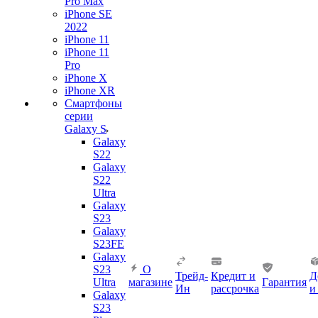
Pro Max
iPhone SE
2022
iPhone 11
iPhone 11
Pro
iPhone X
iPhone XR
Смартфоны
серии
Galaxy S
Galaxy
S22
Galaxy
S22
Ultra
Galaxy
S23
Galaxy
S23FE
Galaxy
S23
О
Трейд-
Кредит и
Д
Ultra
магазине
Гарантия
Ин
рассрочка
и
Galaxy
S23