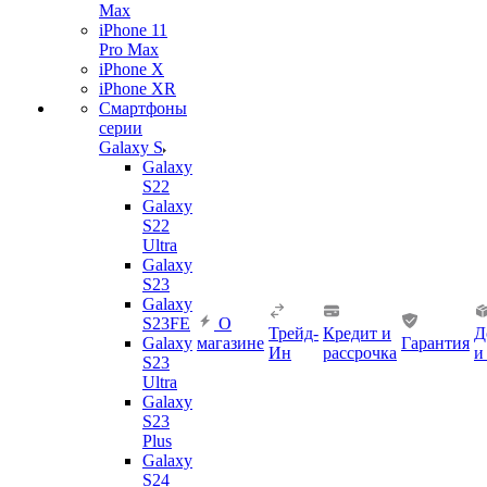
Max
iPhone 11
Pro Max
iPhone X
iPhone XR
Смартфоны
серии
Galaxy S
Galaxy
S22
Galaxy
S22
Ultra
Galaxy
S23
Galaxy
S23FE
О
Трейд-
Кредит и
Д
Galaxy
магазине
Гарантия
Ин
рассрочка
и
S23
Ultra
Galaxy
S23
Plus
Galaxy
S24