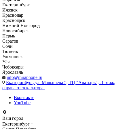
Екатеринбург
Ижевск
Краснодар
Красноярск
Нижний Новгород
Новосибирск
Пермь
Саратов
Сочи
Тюмень
Ульяновск
Уфа
Чебоксары
Ярославль
info@miraphone.ru
Екатеринбург,
ул. Малышева 5, ТЦ "Алатырь", -1 этаж,
справа от эскалатора.
Вконтакте
YouTube
Ваш город
Екатеринбург