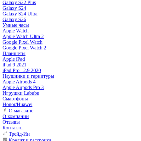
Galaxy S22 Plus
Galaxy S24
Galaxy S24 Ultra
Galaxy S26
Умные часы
Apple Watch
Apple Watch Ultra 2
Google Pixel Watch
Google Pixel Watch 2
Планшеты
Apple iPad
iPad 9 2021
iPad Pro 12.9 2020
Наушники и гарнитуры
Apple Airpods 4
Apple Airpods Pro 3
Игрушки Labubu
Смартфоны
Honor/Huawei
О магазине
О компании
Отзывы
Контакты
Трейд-Ин
Кредит и рассрочка