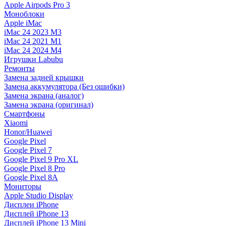
Apple Airpods Pro 3
Моноблоки
Apple iMac
iMac 24 2023 M3
iMac 24 2021 M1
iMac 24 2024 M4
Игрушки Labubu
Ремонты
Замена задней крышки
Замена аккумулятора (Без ошибки)
Замена экрана (аналог)
Замена экрана (оригинал)
Смартфоны
Xiaomi
Honor/Huawei
Google Pixel
Google Pixel 7
Google Pixel 9 Pro XL
Google Pixel 8 Pro
Google Pixel 8A
Мониторы
Apple Studio Display
Дисплеи iPhone
Дисплей iPhone 13
Дисплей iPhone 13 Mini