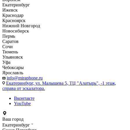
Екатеринбург
Ижевск
Краснодар
Красноярск
Нижний Новгород
Новосибирск
Пермь
Саратов
Сочи
Тюмень
Ульяновск
Уфа
Чебоксары
Ярославль
info@miraphone.ru
Екатеринбург,
ул. Малышева 5, ТЦ "Алатырь", -1 этаж,
справа от эскалатора.
Вконтакте
YouTube
Ваш город
Екатеринбург