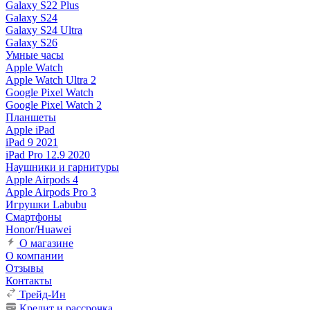
Galaxy S22 Plus
Galaxy S24
Galaxy S24 Ultra
Galaxy S26
Умные часы
Apple Watch
Apple Watch Ultra 2
Google Pixel Watch
Google Pixel Watch 2
Планшеты
Apple iPad
iPad 9 2021
iPad Pro 12.9 2020
Наушники и гарнитуры
Apple Airpods 4
Apple Airpods Pro 3
Игрушки Labubu
Смартфоны
Honor/Huawei
О магазине
О компании
Отзывы
Контакты
Трейд-Ин
Кредит и рассрочка