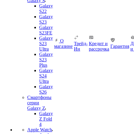
Galaxy S
Galaxy
S22
Galaxy
S23
Galaxy
S23FE
Galaxy
О
S23
Трейд-
Кредит и
Д
магазине
Гарантия
Ultra
Ин
рассрочка
и
Galaxy
S23
Plus
Galaxy
S24
Ultra
Galaxy
S26
Смартфоны
серии
Galaxy Z
Galaxy
Z Fold
4
Apple Watch